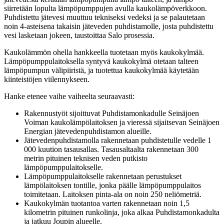
siirretään lopulta lämpöpumppujen avulla kaukolämpöverkkoon.
Puhdistettu jätevesi muuttuu tekniseksi vedeksi ja se palautetaan
noin 4-asteisena takaisin jäteveden puhdistamolle, josta puhdistettu
vesi lasketaan jokeen, taustoittaa Salo prosessia.
Kaukolämmön ohella hankkeella tuotetaan myös kaukokylmää.
Lämpöpumppulaitoksella syntyvä kaukokylmä otetaan talteen
lämpöpumpun välipiiristä, ja tuotettua kaukokylmää käytetään
kiinteistöjen viilennykseen.
Hanke etenee vaihe vaiheelta seuraavasti:
Rakennustyöt sijoittuvat Puhdistamonkadulle Seinäjoen
Voiman kaukolämpölaitoksen ja vieressä sijaitsevan Seinäjoen
Energian jätevedenpuhdistamon alueille.
Jätevedenpuhdistamolla rakennetaan puhdistetulle vedelle 1
000 kuution tasausallas. Tasausaltaalta rakennetaan 300
metrin pituinen teknisen veden putkisto
lämpöpumppulaitokselle.
Lämpöpumppulaitokselle rakennetaan perustukset
lämpölaitoksen tontille, jonka päälle lämpöpumppulaitos
toimitetaan. Laitoksen pinta-ala on noin 250 neliömetriä.
Kaukokylmän tuotantoa varten rakennetaan noin 1,5
kilometrin pituinen runkolinja, joka alkaa Puhdistamonkadulta
ja jatkuu Joupin alueelle.