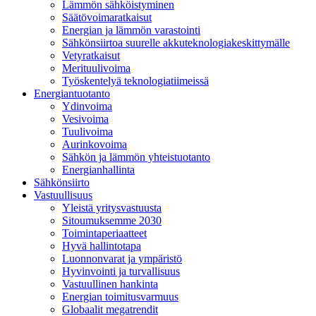
Lämmön sähköistyminen
Säätövoimaratkaisut
Energian ja lämmön varastointi
Sähkönsiirtoa suurelle akkuteknologiakeskittymälle
Vetyratkaisut
Merituulivoima
Työskentelyä teknologiatiimeissä
Energiantuotanto
Ydinvoima
Vesivoima
Tuulivoima
Aurinkovoima
Sähkön ja lämmön yhteistuotanto
Energianhallinta
Sähkönsiirto
Vastuullisuus
Yleistä yritysvastuusta
Sitoumuksemme 2030
Toimintaperiaatteet
Hyvä hallintotapa
Luonnonvarat ja ympäristö
Hyvinvointi ja turvallisuus
Vastuullinen hankinta
Energian toimitusvarmuus
Globaalit megatrendit