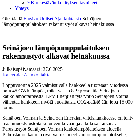
YK:n kestävän kehityksen tavoitteet
Yhteys
Olet täällä:
Etusivu
Uutiset
Ajankohtaista
Seinäjoen
lämpöpumppulaitoksen rakennustyöt alkavat heinäkuussa
Seinäjoen lämpöpumppulaitoksen
rakennustyöt alkavat heinäkuussa
Julkaisupäivämäärä:
27.6.2025
Kategoria:
Ajankohtaista
Loppuvuonna 2025 valmistuvalla hankkeella tuotetaan vuodessa
noin 45 GWh lämpöä, mikä vastaa 8–9 prosenttia Seinäjoen
kaukolämpötarpeesta. EPV Energian tytäryhtiö Seinäjoen Voima
vähentää hankkeen myötä vuosittaisia CO2-päästöjään jopa 15 000
tonnia.
Seinäjoen Voiman ja Seinäjoen Energian yhteishankkeessa on tehty
maanmuokkaustöitä kuluneen kevään ja alkukesän aikana.
Perustustyöt Seinäjoen Voiman kaukolämpölaitoksen alueella
Puhdistamonkadulla ovat valmistuneet lämpöpumppulaitokselle,