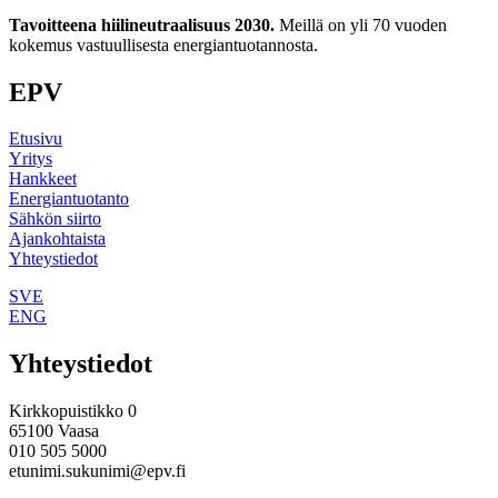
Tavoitteena hiilineutraalisuus 2030.
Meillä on yli 70 vuoden
kokemus vastuullisesta energiantuotannosta.
EPV
Etusivu
Yritys
Hankkeet
Energiantuotanto
Sähkön siirto
Ajankohtaista
Yhteystiedot
SVE
ENG
Yhteystiedot
Kirkkopuistikko 0
65100 Vaasa
010 505 5000
etunimi.sukunimi@epv.fi