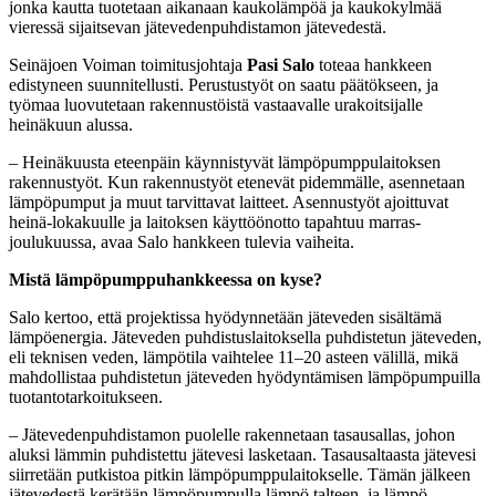
jonka kautta tuotetaan aikanaan kaukolämpöä ja kaukokylmää
vieressä sijaitsevan jätevedenpuhdistamon jätevedestä.
Seinäjoen Voiman toimitusjohtaja
Pasi Salo
toteaa hankkeen
edistyneen suunnitellusti. Perustustyöt on saatu päätökseen, ja
työmaa luovutetaan rakennustöistä vastaavalle urakoitsijalle
heinäkuun alussa.
– Heinäkuusta eteenpäin käynnistyvät lämpöpumppulaitoksen
rakennustyöt. Kun rakennustyöt etenevät pidemmälle, asennetaan
lämpöpumput ja muut tarvittavat laitteet. Asennustyöt ajoittuvat
heinä-lokakuulle ja laitoksen käyttöönotto tapahtuu marras-
joulukuussa, avaa Salo hankkeen tulevia vaiheita.
Mistä lämpöpumppuhankkeessa on kyse?
Salo kertoo, että projektissa hyödynnetään jäteveden sisältämä
lämpöenergia. Jäteveden puhdistuslaitoksella puhdistetun jäteveden,
eli teknisen veden, lämpötila vaihtelee 11–20 asteen välillä, mikä
mahdollistaa puhdistetun jäteveden hyödyntämisen lämpöpumpuilla
tuotantotarkoitukseen.
– Jätevedenpuhdistamon puolelle rakennetaan tasausallas, johon
aluksi lämmin puhdistettu jätevesi lasketaan. Tasausaltaasta jätevesi
siirretään putkistoa pitkin lämpöpumppulaitokselle. Tämän jälkeen
jätevedestä kerätään lämpöpumpulla lämpö talteen, ja lämpö