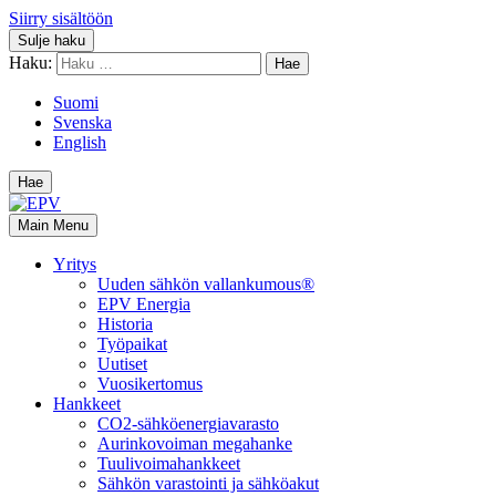
Siirry sisältöön
Sulje haku
Haku:
Suomi
Svenska
English
Hae
Main Menu
Yritys
Uuden sähkön vallankumous®
EPV Energia
Historia
Työpaikat
Uutiset
Vuosikertomus
Hankkeet
CO2-sähköenergiavarasto
Aurinkovoiman megahanke
Tuulivoimahankkeet
Sähkön varastointi ja sähköakut