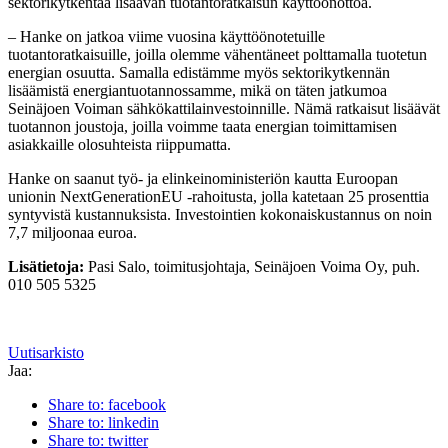
sektorikytkentää lisäävän tuotantoratkaisun käyttöönottoa.
– Hanke on jatkoa viime vuosina käyttöönotetuille
tuotantoratkaisuille, joilla olemme vähentäneet polttamalla tuotetun
energian osuutta. Samalla edistämme myös sektorikytkennän
lisäämistä energiantuotannossamme, mikä on täten jatkumoa
Seinäjoen Voiman sähkökattilainvestoinnille. Nämä ratkaisut lisäävät
tuotannon joustoja, joilla voimme taata energian toimittamisen
asiakkaille olosuhteista riippumatta.
Hanke on saanut työ- ja elinkeinoministeriön kautta Euroopan
unionin NextGenerationEU -rahoitusta, jolla katetaan 25 prosenttia
syntyvistä kustannuksista. Investointien kokonaiskustannus on noin
7,7 miljoonaa euroa.
Lisätietoja:
Pasi Salo, toimitusjohtaja, Seinäjoen Voima Oy, puh.
010 505 5325
Uutisarkisto
Jaa:
Share to: facebook
Share to: linkedin
Share to: twitter