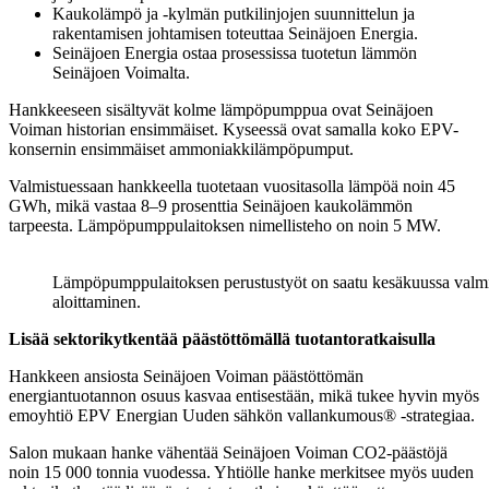
Kaukolämpö ja -kylmän putkilinjojen suunnittelun ja
rakentamisen johtamisen toteuttaa Seinäjoen Energia.
Seinäjoen Energia ostaa prosessissa tuotetun lämmön
Seinäjoen Voimalta.
Hankkeeseen sisältyvät kolme lämpöpumppua ovat Seinäjoen
Voiman historian ensimmäiset. Kyseessä ovat samalla koko EPV-
konsernin ensimmäiset ammoniakkilämpöpumput.
Valmistuessaan hankkeella tuotetaan vuositasolla lämpöä noin 45
GWh, mikä vastaa 8–9 prosenttia Seinäjoen kaukolämmön
tarpeesta. Lämpöpumppulaitoksen nimellisteho on noin 5 MW.
Lämpöpumppulaitoksen perustustyöt on saatu kesäkuussa valmi
aloittaminen.
Lisää sektorikytkentää päästöttömällä tuotantoratkaisulla
Hankkeen ansiosta Seinäjoen Voiman päästöttömän
energiantuotannon osuus kasvaa entisestään, mikä tukee hyvin myös
emoyhtiö EPV Energian Uuden sähkön vallankumous® -strategiaa.
Salon mukaan hanke vähentää Seinäjoen Voiman CO2-päästöjä
noin 15 000 tonnia vuodessa. Yhtiölle hanke merkitsee myös uuden