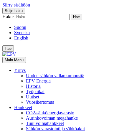
Siirry sisältöön
Sulje haku
Haku:
Suomi
Svenska
English
Hae
Main Menu
Yritys
Uuden sähkön vallankumous®
EPV Energia
Historia
Työpaikat
Uutiset
Vuosikertomus
Hankkeet
CO2-sähköenergiavarasto
Aurinkovoiman megahanke
Tuulivoimahankkeet
Sähkön varastointi ja sähköakut