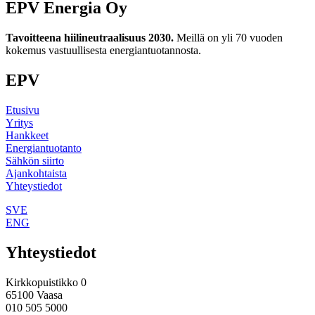
EPV Energia Oy
Tavoitteena hiilineutraalisuus 2030.
Meillä on yli 70 vuoden
kokemus vastuullisesta energiantuotannosta.
EPV
Etusivu
Yritys
Hankkeet
Energiantuotanto
Sähkön siirto
Ajankohtaista
Yhteystiedot
SVE
ENG
Yhteystiedot
Kirkkopuistikko 0
65100 Vaasa
010 505 5000