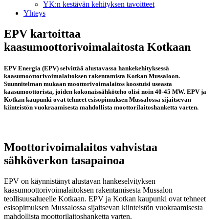
YK:n kestävän kehityksen tavoitteet
Yhteys
EPV kartoittaa
kaasumoottorivoimalaitosta Kotkaan
EPV Energia (EPV) selvittää alustavassa hankekehityksessä
kaasumoottorivoimalaitoksen rakentamista Kotkan Mussaloon.
Suunnitelman mukaan moottorivoimalaitos koostuisi useasta
kaasumoottorista, joiden kokonaissähköteho olisi noin 40-45 MW. EPV ja
Kotkan kaupunki ovat tehneet esisopimuksen Mussalossa sijaitsevan
kiinteistön vuokraamisesta mahdollista moottorilaitoshanketta varten.
Moottorivoimalaitos vahvistaa
sähköverkon tasapainoa
EPV on käynnistänyt alustavan hankeselvityksen
kaasumoottorivoimalaitoksen rakentamisesta Mussalon
teollisuusalueelle Kotkaan. EPV ja Kotkan kaupunki ovat tehneet
esisopimuksen Mussalossa sijaitsevan kiinteistön vuokraamisesta
mahdollista moottorilaitoshanketta varten.