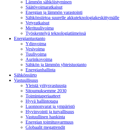
Lämmön sähköistyminen
Säätövoimaratkaisut
Energian ja lämmön varastointi
Sähkönsiirtoa suurelle akkuteknologiakeskittymälle
Vetyratkaisut
Merituulivoima
Työskentelyä teknologiatiimeissä
Energiantuotanto
Ydinvoima
Vesivoima
Tuulivoima
Aurinkovoima
Sähkön ja lämmön yhteistuotanto
Energianhallinta
Sähkönsiirto
Vastuullisuus
Yleistä yritysvastuusta
Sitoumuksemme 2030
Toimintaperiaatteet
Hyvä hallintotapa
Luonnonvarat ja ympäristö
Hyvinvointi ja turvallisuus
Vastuullinen hankinta
Energian toimitusvarmuus
Globaalit megatrendit