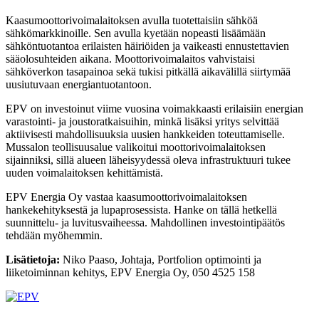
Kaasumoottorivoimalaitoksen avulla tuotettaisiin sähköä
sähkömarkkinoille. Sen avulla kyetään nopeasti lisäämään
sähköntuotantoa erilaisten häiriöiden ja vaikeasti ennustettavien
sääolosuhteiden aikana. Moottorivoimalaitos vahvistaisi
sähköverkon tasapainoa sekä tukisi pitkällä aikavälillä siirtymää
uusiutuvaan energiantuotantoon.
EPV on investoinut viime vuosina voimakkaasti erilaisiin energian
varastointi- ja joustoratkaisuihin, minkä lisäksi yritys selvittää
aktiivisesti mahdollisuuksia uusien hankkeiden toteuttamiselle.
Mussalon teollisuusalue valikoitui moottorivoimalaitoksen
sijainniksi, sillä alueen läheisyydessä oleva infrastruktuuri tukee
uuden voimalaitoksen kehittämistä.
EPV Energia Oy vastaa kaasumoottorivoimalaitoksen
hankekehityksestä ja lupaprosessista. Hanke on tällä hetkellä
suunnittelu- ja luvitusvaiheessa. Mahdollinen investointipäätös
tehdään myöhemmin.
Lisätietoja:
Niko Paaso, Johtaja, Portfolion optimointi ja
liiketoiminnan kehitys, EPV Energia Oy, 050 4525 158