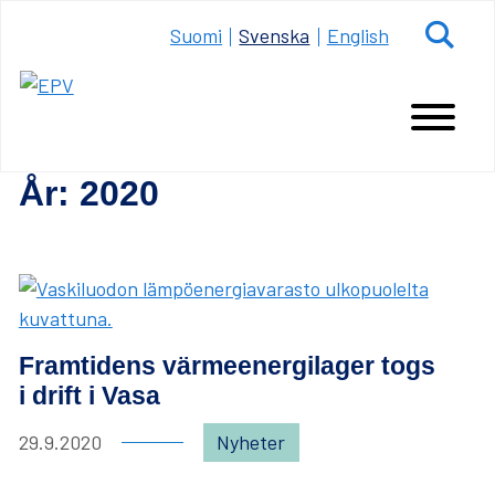
Till
Sök
Suomi
Svenska
English
sidan
Huvudm
År:
2020
Framtidens värmeenergilager togs
i drift i Vasa
Publiceringsdag:
Kategori:
29.9.2020
Nyheter